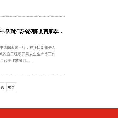
诺厦集团董事长陈观来带队到江苏省泗阳县西康幸福城项目督导视察
事长陈观来一行，在项目部相关人
城的施工现场开展安全生产等工作
于江苏省泗......
一页
尾页