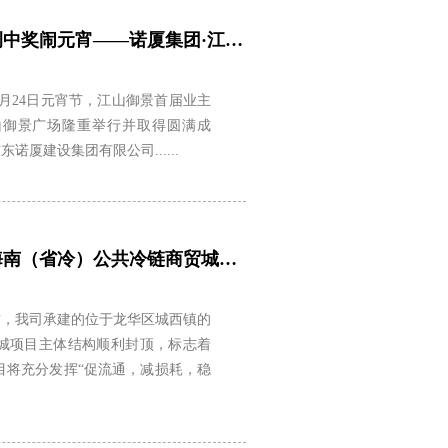
入伙结缘庆新春，年例中奖闹元宵——诺厦集团·江山御景圆满举办首届业主年例节
24日元宵节，江山御景首届业主
山御景广场隆重举行并取得圆满成
厦建设集团有限公司......
热烈祝贺我司承建的海南（省冷）公共冷链商贸城项目封顶
，我司承建的位于龙华区城西镇的
城项目主体结构顺利封顶，标志着
目将充分发挥“促流通，减损耗，稳