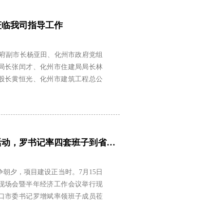
莅临我司指导工作
府副市长杨亚田、化州市政府党组
局长张闰才、化州市住建局局长林
股长黄恒光、化州市建筑工程总公
海口市抓项目促投资活动，罗书记率四套班子到省冷工地现场观摩
朝夕，项目建设正当时。7月15日
现场会暨半年经济工作会议举行现
口市委书记罗增斌率领班子成员莅